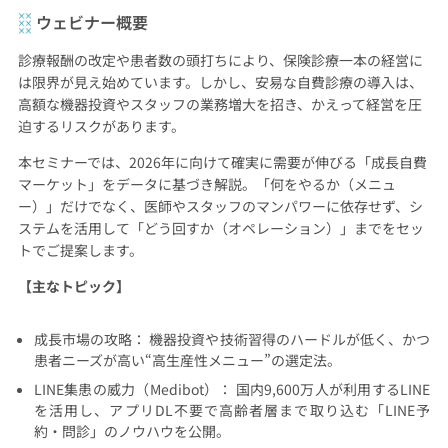
ウェビナー概要
診療報酬の改定や患者数の頭打ちにより、保険診療一本の経営に
は限界が見え始めています。しかし、安易な自費診療の導入は、
高額な機器投資やスタッフの業務増大を招き、かえって経営を圧
迫するリスクがあります。
本セミナーでは、2026年に向けて確実に需要が伸びる「成長自費
マーケット」をデータに基づき解説。「何をやるか（メニュ
ー）」だけでなく、医師やスタッフのマンパワーに依存せず、シ
ステムを活用して「どう回すか（オペレーション）」までをセッ
トでご提案します。
【主なトピック】
成長市場の攻略： 機器投資や技術習得のハードルが低く、かつ
患者ニーズが高い“高生産性メニュー”の選定法。
LINE集患の威力（Medibot）： 国内9,600万人が利用するLINE
を活用し、アプリDL不要で高齢者層まで取り込む「LINE予
約・問診」のノウハウを公開。