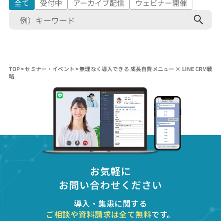
全て
受付中
アーカイブ配信
ウェビナー開催
検
索:
TOP
>
セミナー・イベント
>
無理なく導入できる 成長自費メニュー × LINE CRM戦
略
お気軽に
お問い合わせください
導入・集患に関する
ご相談や資料請求は全て無料
です。