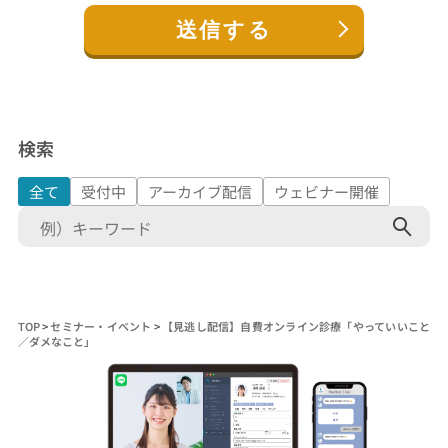
検索
全て
受付中
アーカイブ配信
ウェビナー開催
検
索:
TOP
>
セミナー・イベント
>
【見逃し配信】自費オンライン診療「やっていいこと
／ダメなこと」