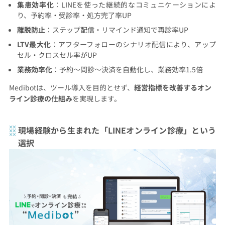
集患効率化
：LINEを使った継続的なコミュニケーションによ
り、予約率・受診率・処方完了率UP
離脱防止
：ステップ配信・リマインド通知で再診率UP
LTV最大化
：アフターフォローのシナリオ配信により、アップ
セル・クロスセル率がUP
業務効率化
：予約〜問診〜決済を自動化し、業務効率1.5倍
Medibotは、ツール導入を目的とせず、
経営指標を改善するオン
ライン診療の仕組み
を実現します。
現場経験から生まれた「LINEオンライン診療」という
選択