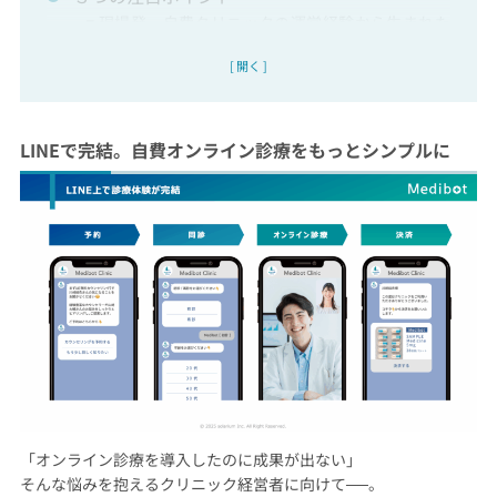
■ 現場発ー自費クリニックの運営経験から生まれた
オンライン診療
[ 開く ]
■ 伴走支援ー導入で終わらない経営サポート
■ 経営指標の改善ー積み上げで利益を積み上げる構
造を設計
現場経験から生まれた「LINEオンライン診療」
LINEで完結。自費オンライン診療をもっとシンプルに
という選択
展示会概要
株式会社ソラリウムについて
「オンライン診療を導入したのに成果が出ない」
そんな悩みを抱えるクリニック経営者に向けて──。