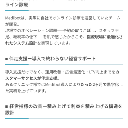
ライン診療
Medibotは、実際に自社でオンライン診療を運営していたチーム
が開発。
現場でのオペレーション課題──予約の取りこぼし、スタッフ不
足、継続率の低下──を肌で感じたからこそ、
医療現場に最適化さ
れたシステム設計
を実現しています。
■ 伴走支援ー導入で終わらない経営サポート
導入支援だけでなく、運用改善・広告最適化・LTV向上までを
カ
スタマーサクセスが伴走支援
。
あるクリニック様ではMedibot導入により
たった2ヶ月で黒字化
し
た実績を上げています。
■ 経営指標の改善ー積み上げで利益を積み上げる構造を
設計