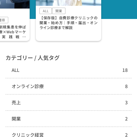
ALL
開業
【保存版】自費診療クリニックの
獲得
開業・始め方｜手順・届出・オン
新規集患を伸ば
ライン診療まで解説
療×Webマーケ
の実践戦略
/広告）
カテゴリー / 人気タグ
ALL
18
オンライン診療
8
売上
3
開業
2
クリニック経営
2