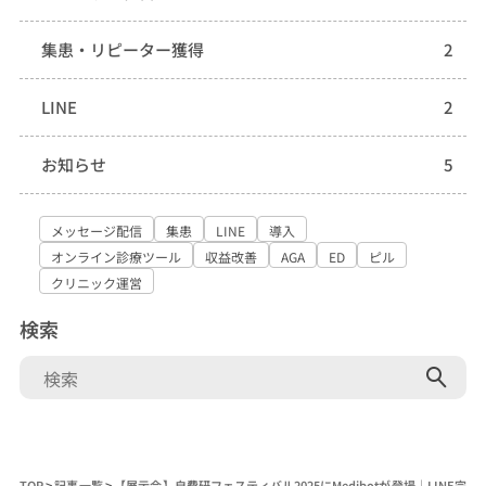
集患・リピーター獲得
2
LINE
2
お知らせ
5
メッセージ配信
集患
LINE
導入
オンライン診療ツール
収益改善
AGA
ED
ピル
クリニック運営
検索
検
索:
TOP
>
記事一覧
>
【展示会】自費研フェスティバル2025にMedibotが登場｜LINE完