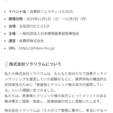
イベント名
：自費研フェスティバル2025
開催日時
：2025年11月1日（土）〜11月3日（月）
会場
：五反田TOCビル13F
主催
：一般社団法人日本顎顔面美容医療協会
運営
：自費研株式会社
URL
：
https://jihiken-fes.jp/
株式会社ソラリウムについて
私たち株式会社ソラリウムは、もともと自分たちで自費オンライ
ンクリニックを運営していた経験をもとに、業界特有の構造的な
非効率性のために「患者側とクリニック側の双方が疲弊してい
る」という課題に気づきました。
私たちは、患者様とクリニック様の双方にとってメリットのある
解決策をご提案・実装し、医療価値の向上に貢献いたします。
株式会社ソラリウムは「人々がコア業務に集中し、本当にやるべ